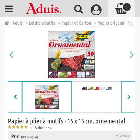
0
Aduis
> Loisirs créatifs
> Papier et Carton
> Papier origami - Papier
Papier à plier à motifs - 15 x 15 cm, ornemental
(1 évaluations)
Prix
N° 602868
(TVA comprise)