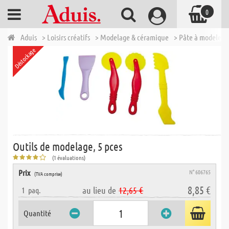
0
Aduis
> Loisirs créatifs
> Modelage & céramique
> Pâte à modeler &
Déstockage
Outils de modelage, 5 pces
(1 évaluations)
Prix
N° 606765
(TVA comprise)
8,85 €
au lieu de
12,65 €
1
paq.
Quantité