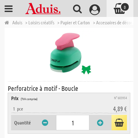
0
Aduis
> Loisirs créatifs
> Papier et Carton
> Accessoires de décorat
Perforatrice à motif - Boucle
Prix
N° 603954
(TVA comprise)
4,89 €
1
pce
Quantité