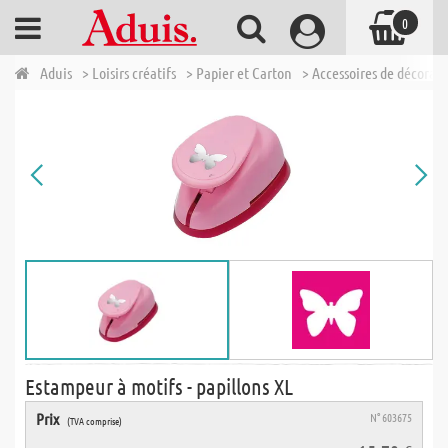
0
Aduis
> Loisirs créatifs
> Papier et Carton
> Accessoires de décorat
Estampeur à motifs - papillons XL
Prix
N° 603675
(TVA comprise)