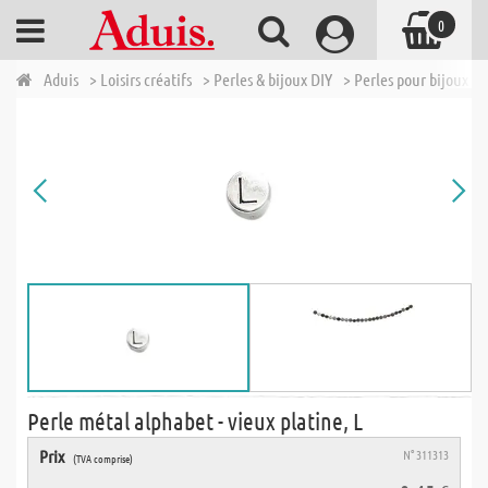
0
Aduis
> Loisirs créatifs
> Perles & bijoux DIY
> Perles pour bijoux
>
Perle métal alphabet - vieux platine, L
Prix
N° 311313
(TVA comprise)