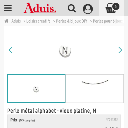
0
Aduis
> Loisirs créatifs
> Perles & bijoux DIY
> Perles pour bijoux
>
Perle métal alphabet - vieux platine, N
Prix
N° 311315
(TVA comprise)