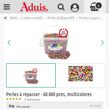
0
Aduis
> Loisirs créatifs
> Perles & bijoux DIY
> Perles à repasser
> 
Perles à repasser - 60.000 pces, multicolores
(1 évaluations)
Prix
N° 311720
(TVA comprise)