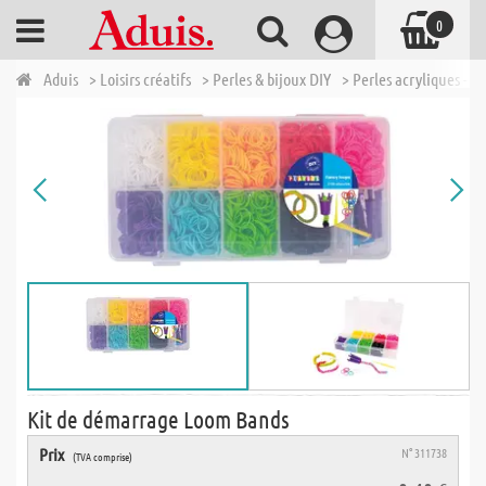
0
Aduis
> Loisirs créatifs
> Perles & bijoux DIY
> Perles acryliques - p
Kit de démarrage Loom Bands
Prix
N° 311738
(TVA comprise)