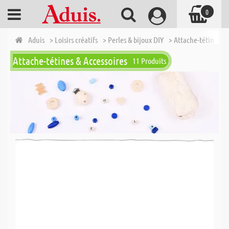
0
Aduis
> Loisirs créatifs
> Perles & bijoux DIY
> Attache-tétines & 
Attache-tétines & Accessoires
11 Produits