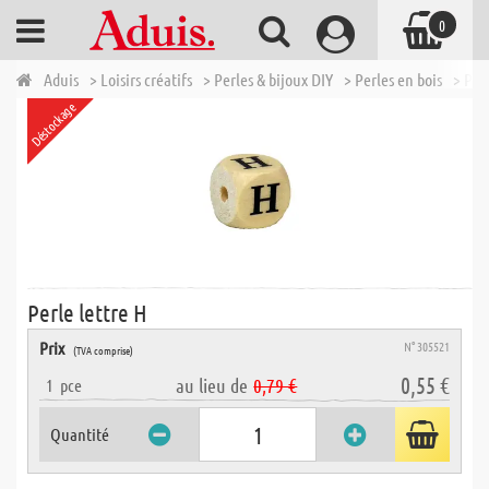
0
Aduis
> Loisirs créatifs
> Perles & bijoux DIY
> Perles en bois
> Per
Déstockage
Perle lettre H
Prix
N° 305521
(TVA comprise)
0,55 €
au lieu de
0,79 €
1
pce
Quantité