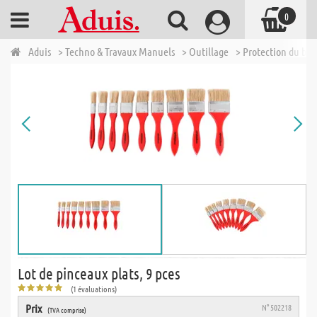
0
Aduis
> Techno & Travaux Manuels
> Outillage
> Protection du boi
Lot de pinceaux plats, 9 pces
(1 évaluations)
Prix
N° 502218
(TVA comprise)