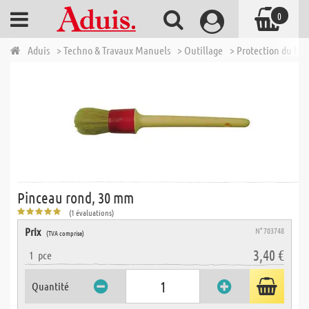
0
Aduis
> Techno & Travaux Manuels
> Outillage
> Protection du boi
Pinceau rond, 30 mm
(1 évaluations)
Prix
N° 703748
(TVA comprise)
3,40 €
1
pce
Quantité