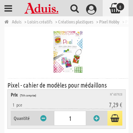
0
Aduis
> Loisirs créatifs
> Créations plastiques
> Pixel Hobby
> Pixe
Pixel - cahier de modèles pour médaillons
Prix
N° 607928
(TVA comprise)
7,29 €
1
pce
Quantité