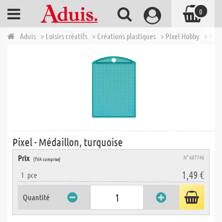
0
Aduis
> Loisirs créatifs
> Créations plastiques
> Pixel Hobby
> Pixe
Pixel - Médaillon, turquoise
Prix
N° 607746
(TVA comprise)
1,49 €
1
pce
Quantité