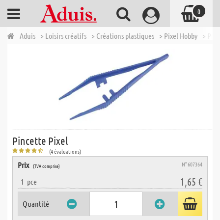
0
Aduis
> Loisirs créatifs
> Créations plastiques
> Pixel Hobby
> Pinc
Pincette Pixel
(4 évaluations)
Prix
N° 607364
(TVA comprise)
1,65 €
1
pce
Quantité