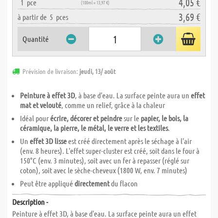
4,05 €
1
pce
(100ml = 13,97 €)
3,69 €
à partir de
5
pces
Quantité
Prévision de livraison:
jeudi, 13/ août
Peinture à effet 3D
, à base d'eau. La surface peinte aura un
effet
mat et velouté
, comme un relief, grâce à la chaleur
Idéal pour
écrire, décorer et peindre
sur le
papier, le bois, la
céramique, la pierre, le métal, le verre et les textiles
.
Un
effet 3D lisse
est créé directement après le séchage à l'air
(env. 8 heures). L'effet super-cluster est créé, soit dans le four à
150°C (env. 3 minutes), soit avec un fer à repasser (réglé sur
coton), soit avec le sèche-cheveux (1800 W, env. 7 minutes)
Peut être appliqué
directement
du flacon
Description -
Peinture à effet 3D, à base d'eau. La surface peinte aura un effet