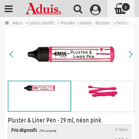
0
Aduis
> Loisirs créatifs
> Peindre - colorier - dessiner
> Feutres spé
Pluster & Liner Pen - 29 ml, néon pink
Prix dégressifs
N° 500621
(TVA comprise)