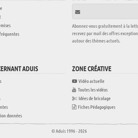
e
t
emises
Abonnez-vous gratuitement à la lettr
recevez par mail des offres exceptio
fréquentes
autour des thèmes actuels.
CERNANT ADUIS
ZONE CRÉATIVE
s
Vidéo actuelle
Toutes les vidéos
s
Idées de bricolage
ntes
Fiches Pédagogiques
tion données
© Aduis 1996 - 2026