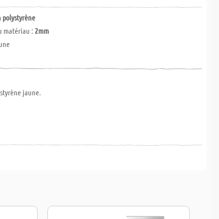
 polystyrène
u matériau :
2mm
aune
styrène jaune.