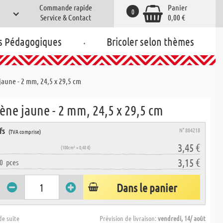
Commande rapide
Panier
0
Service & Contact
0,00 €
.
s Pédagogiques
Bricoler selon thèmes
jaune - 2 mm, 24,5 x 29,5 cm
ène jaune - 2 mm, 24,5 x 29,5 cm
fs
N° 804218
(TVA comprise)
3,45 €
(100cm² = 0,48 €)
3,15 €
0
pces
Dans le panier
de suite
Prévision de livraison:
vendredi, 14/ août