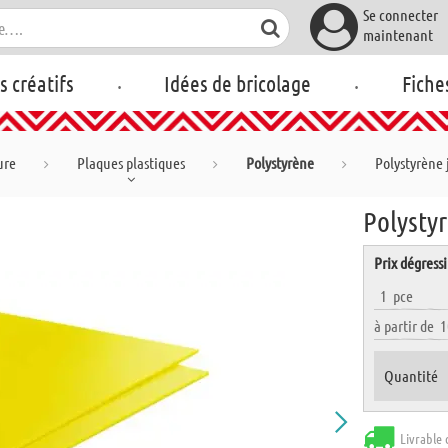
Se connecter
maintenant
.
.
rs créatifs
Idées de bricolage
Fiche
ure
Plaques plastiques
Polystyrène
Polystyrène 
Polystyr
Prix dégressi
1
pce
à partir de
1
Quantité
Livrable 