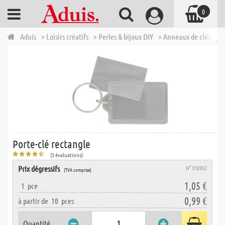
0
Aduis
> Loisirs créatifs
> Perles & bijoux DIY
> Anneaux de clés - por
Porte-clé rectangle
(3 évaluations)
Prix dégressifs
N° 310952
(TVA comprise)
1,05 €
1
pce
0,99 €
à partir de
10
pces
Quantité