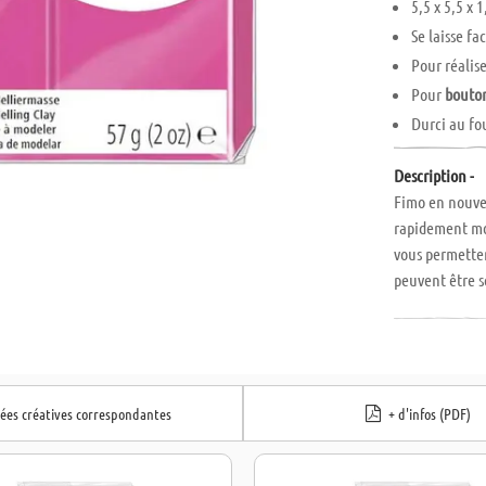
5,5 x 5,5 x 
Se laisse f
Pour réalis
Pour
bouton
Durci au fo
Description -
Fimo en nouvel
rapidement mod
vous permettent
peuvent être s
mm. A partir d
dées créatives correspondantes
+ d'infos (PDF)