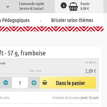
Commande rapide
Panier
0
Service & Contact
0,00 €
.
s Pédagogiques
Bricoler selon thèmes
t - 57 g, framboise
N° 607251
rise)
2,89 €
(100g = 5,16 €)
Dans le panier
de suite
Prévision de livraison:
jeudi, 13/ août