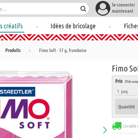
Se connecter
maintenant
.
.
rs créatifs
Idées de bricolage
Fiche
Produits
Fimo Soft - 57 g, framboise
Fimo Sof
Prix
(TVA comp
1
paq.
Quantité
Livrable 