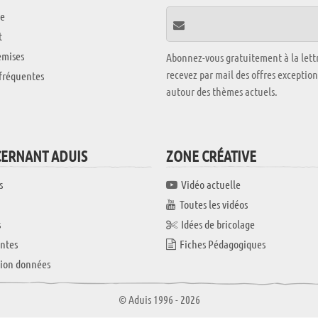
e
t
emises
Abonnez-vous gratuitement à la lettr
recevez par mail des offres exceptio
fréquentes
autour des thèmes actuels.
CERNANT ADUIS
ZONE CRÉATIVE
s
Vidéo actuelle
Toutes les vidéos
s
Idées de bricolage
ntes
Fiches Pédagogiques
tion données
© Aduis 1996 - 2026