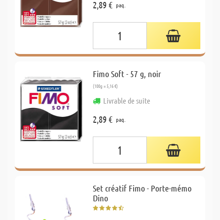
2,89 €
paq.
Fimo Soft - 57 g, noir
(100g = 5,16 €)
Livrable de suite
2,89 €
paq.
Set créatif Fimo - Porte-mémo
Dino