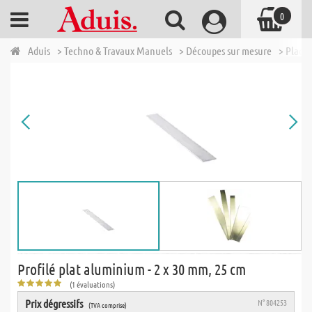
0
Aduis
> Techno & Travaux Manuels
> Découpes sur mesure
> Plaqu
Profilé plat aluminium - 2 x 30 mm, 25 cm
(1 évaluations)
Prix dégressifs
N° 804253
(TVA comprise)