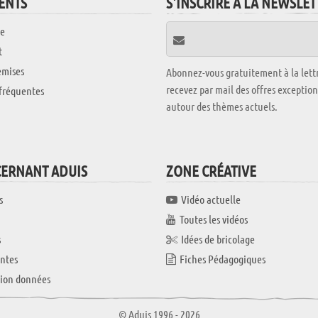
IENTS
S'INSCRIRE À LA NEWSLE
e
t
emises
Abonnez-vous gratuitement à la lettr
recevez par mail des offres exceptio
fréquentes
autour des thèmes actuels.
CERNANT ADUIS
ZONE CRÉATIVE
s
Vidéo actuelle
Toutes les vidéos
s
Idées de bricolage
ntes
Fiches Pédagogiques
tion données
© Aduis 1996 - 2026