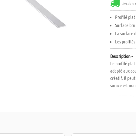
Livrable 
Profilé pla
Surface brut
La surface 
Les profilés
Description -
Le profilé pla
adapté aux cou
créatif. Il peu
surace est non