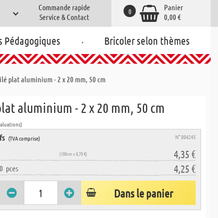
Commande rapide
Panier
0
Service & Contact
0,00 €
.
s Pédagogiques
Bricoler selon thèmes
ilé plat aluminium - 2 x 20 mm, 50 cm
plat aluminium - 2 x 20 mm, 50 cm
valuations)
fs
N° 804245
(TVA comprise)
4,35 €
(100cm = 8,70 €)
4,25 €
0
pces
Dans le panier