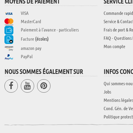
MOYENS DE PAIEMENT
SERVICE CL
VISA
Commande rapid
MasterCard
Service & Contac
Paiement à l'avance - particuliers
Frais de port & R
FAQ - Questions 
Facture
(écoles)
Mon compte
amazon pay
PayPal
NOUS SOMMES ÉGALEMENT SUR
INFOS CON
Qui sommes-nou
Jobs
Mentions légale
Cond. Gén. de Ve
Politique protec