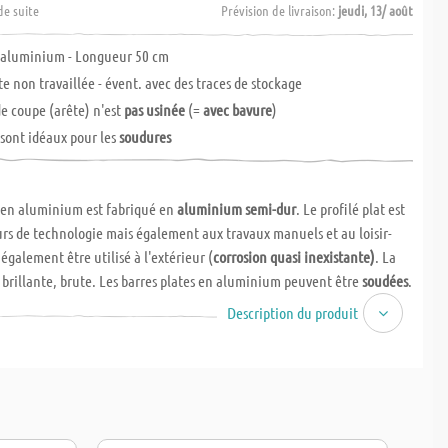
de suite
Prévision de livraison:
jeudi, 13/ août
t aluminium - Longueur 50 cm
e non travaillée - évent. avec des traces de stockage
de coupe (arête) n'est
pas usinée
(=
avec bavure
)
 sont idéaux pour les
soudures
t en aluminium est fabriqué en
aluminium semi-dur
. Le profilé plat est
rs de technologie mais également aux travaux manuels et au loisir-
t également être utilisé à l'extérieur (
corrosion quasi inexistante)
. La
 brillante, brute. Les barres plates en aluminium peuvent être
soudées
.
Description du produit