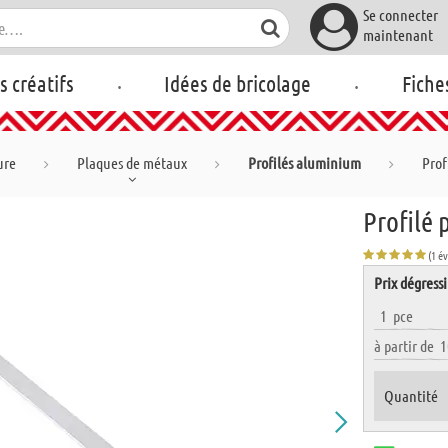
Se connecter
maintenant
.
.
rs créatifs
Idées de bricolage
Fiche
ure
Plaques de métaux
Profilés aluminium
Prof
Profilé 
(1 é
Prix dégressi
1
pce
à partir de
1
Quantité