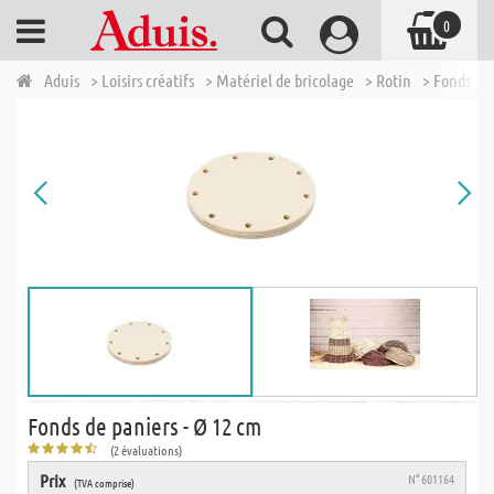
0
Aduis
> Loisirs créatifs
> Matériel de bricolage
> Rotin
> Fonds de 
Fonds de paniers - Ø 12 cm
(2 évaluations)
Prix
N° 601164
(TVA comprise)