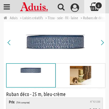
0
Aduis
> Loisirs créatifs
> Tissu - soie - fil - laine
> Rubans de décora
Ruban déco - 25 m, bleu-crème
Prix
N° 921288
(TVA comprise)