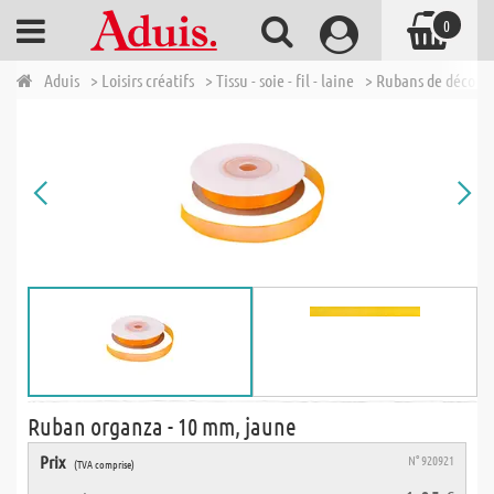
0
Aduis
> Loisirs créatifs
> Tissu - soie - fil - laine
> Rubans de décora
Ruban organza - 10 mm, jaune
Prix
N° 920921
(TVA comprise)