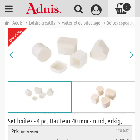
0
Aduis
> Loisirs créatifs
> Matériel de bricolage
> Boîtes copeaux
>
Déstockage
Set boîtes - 4 pc, Hauteur 40 mm - rund, eckig,
Prix
N° 305617
(TVA comprise)