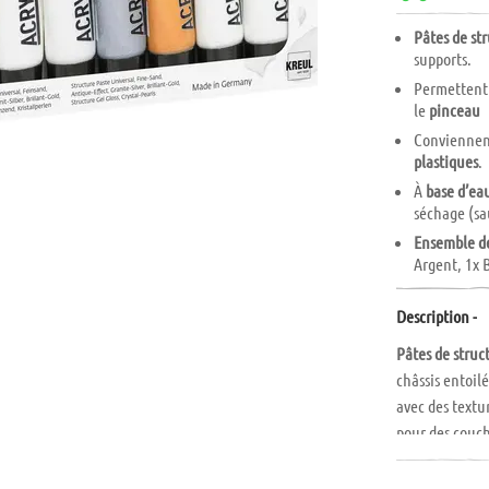
Pâtes de str
supports.
Permettent
le
pinceau
Conviennen
plastiques
.
À
base d’ea
séchage (sa
Ensemble de
Argent, 1x B
Description -
Pâtes de struc
châssis entoil
avec des textu
pour des couc
de la peinture
Argent, Effet 