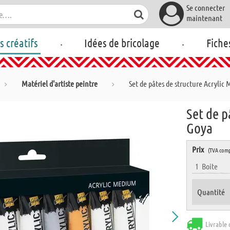
Se connecter
maintenant
.
.
rs créatifs
Idées de bricolage
Fiche
Matériel d'artiste peintre
Set de pâtes de structure Acrylic
Set de p
Goya
Prix
(TVA comp
1
Boite
Quantité
Livrable 