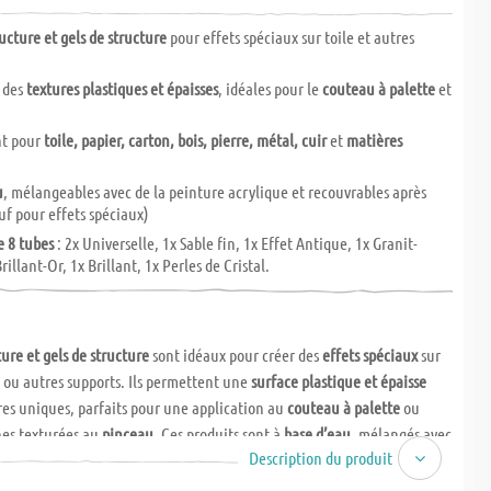
ucture et gels de structure
pour effets spéciaux sur toile et autres
 des
textures plastiques et épaisses
, idéales pour le
couteau à palette
et
t pour
toile, papier, carton, bois, pierre, métal, cuir
et
matières
u
, mélangeables avec de la peinture acrylique et recouvrables après
uf pour effets spéciaux)
 8 tubes
: 2x Universelle, 1x Sable fin, 1x Effet Antique, 1x Granit-
rillant-Or, 1x Brillant, 1x Perles de Cristal.
ture et gels de structure
sont idéaux pour créer des
effets spéciaux
sur
é ou autres supports. Ils permettent une
surface plastique et épaisse
res uniques, parfaits pour une application au
couteau à palette
ou
hes texturées au
pinceau
. Ces produits sont à
base d’eau
, mélangés avec
Description du produit
 acrylique, et recouvrables après séchage (sauf Brillant-Or, Granit-
Antique).