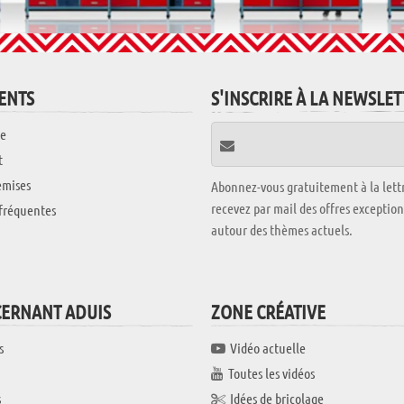
IENTS
S'INSCRIRE À LA NEWSLE
e
t
emises
Abonnez-vous gratuitement à la lettr
recevez par mail des offres exceptio
fréquentes
autour des thèmes actuels.
CERNANT ADUIS
ZONE CRÉATIVE
s
Vidéo actuelle
Toutes les vidéos
s
Idées de bricolage