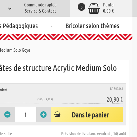
Commande rapide
Panier
0
Service & Contact
0,00 €
.
s Pédagogiques
Bricoler selon thèmes
 Medium Solo Goya
âtes de structure Acrylic Medium Solo
N° 500868
rise)
20,90 €
(100g = 4,18 €)
Dans le panier
de suite
Prévision de livraison:
vendredi, 14/ août