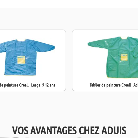
Conviennent à
matières plast
projets créatif
Univers
Sable fi
Brillant
Granit-
Effet A
Gel de s
Gel de s
verre po
de peinture Creall - Large, 9-12 ans
Tablier de peinture Creall - Ad
Ensemble :
8 t
Argent, 1x Bril
amateurs créat
VOS AVANTAGES CHEZ ADUIS