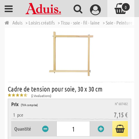
0
Aduis
> Loisirs créatifs
> Tissu - soie - fil - laine
> Soie - Peinture sur
Cadre de tension pour soie, 30 x 30 cm
(2 évaluations)
Prix
N° 607482
(TVA comprise)
7,15 €
1
pce
Quantité