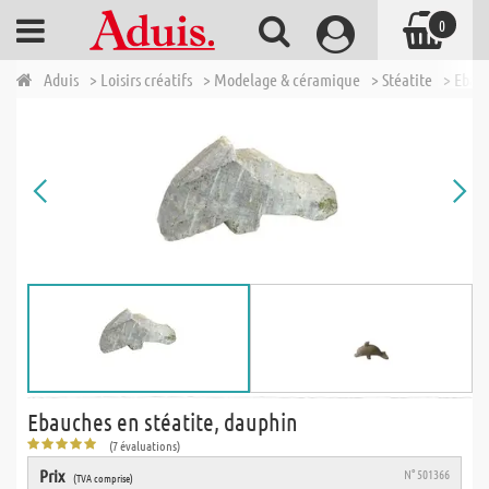
0
Aduis
> Loisirs créatifs
> Modelage & céramique
> Stéatite
> Ebau
Ebauches en stéatite, dauphin
(7 évaluations)
Prix
N° 501366
(TVA comprise)