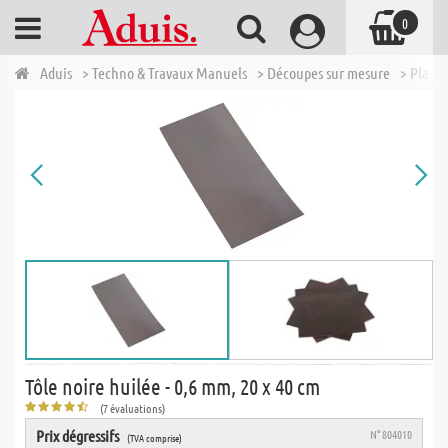
0
Aduis
> Techno & Travaux Manuels
> Découpes sur mesure
> Plaqu
Tôle noire huilée - 0,6 mm, 20 x 40 cm
(7 évaluations)
Prix dégressifs
N° 804010
(TVA comprise)