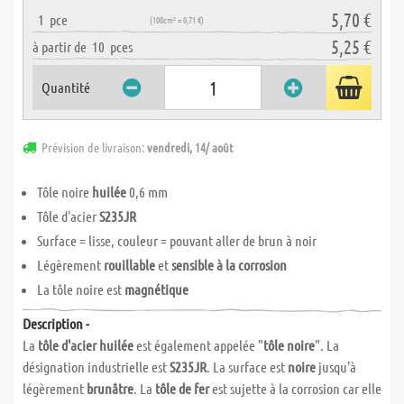
5,70 €
1
pce
(100cm² = 0,71 €)
5,25 €
à partir de
10
pces
Quantité
Prévision de livraison:
vendredi, 14/ août
Tôle noire
huilée
0,6 mm
Tôle d'acier
S235JR
Surface = lisse, couleur = pouvant aller de brun à noir
Légèrement
rouillable
et
sensible à la corrosion
La tôle noire est
magnétique
Description -
La
tôle d'acier huilée
est également appelée "
tôle noire
". La
désignation industrielle est
S235JR
. La surface est
noire
jusqu'à
légèrement
brunâtre
. La
tôle de fer
est sujette à la corrosion car elle