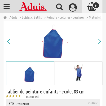
0
Aduis
> Loisirs créatifs
> Peindre - colorier - dessiner
> Matériel d'a
Tablier de peinture enfants - école, 83 cm
(1 évaluations)
Prix
N° 500732
(TVA comprise)