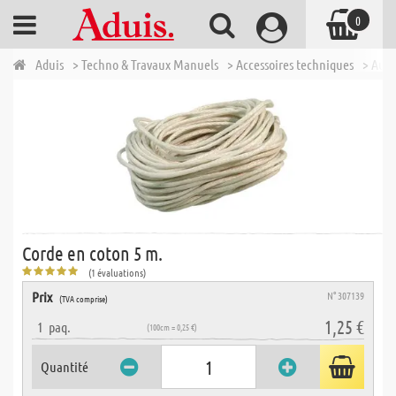
0
Aduis
> Techno & Travaux Manuels
> Accessoires techniques
> Autr
Corde en coton 5 m.
(1 évaluations)
Prix
N° 307139
(TVA comprise)
1,25 €
1
paq.
(100cm = 0,25 €)
Quantité