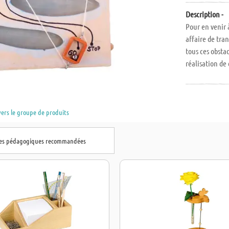
Description -
Pour en venir à
affaire de tran
tous ces obsta
réalisation de
techniques de b
peindre. Le set
Dimensions (L 
vers le groupe de produits
également à c
hes pédagogiques recommandées