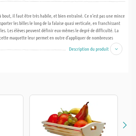
 bout, il faut être très habile, et bien entraîné. Ce n’est pas une mince
sporter les billes le long de la falaise quasi verticale, en franchissant
cles. Les élèves peuvent définir eux-mêmes le degré de difficulté. La
 cette maquette leur permet en outre d’appliquer de nombreuses
ase du travail du bois telles que scier, coller, limer, poncer, percer et
Description du produit
 comprend les instructions pour la réalisation et diverses illustrations.
x l x H) : 230 x 150 x 290 mm. A partir du CM1, 6-8 heures. Pensez
ommander des billes de remplacement N° 703.166 !