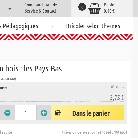
Commande rapide
Panier
0
Service & Contact
0,00 €
.
s Pédagogiques
Bricoler selon thèmes
n bois : les Pays-Bas
évaluations)
N° 200166
rise)
3,75 €
Dans le panier
de suite
Prévision de livraison:
vendredi, 14/ août