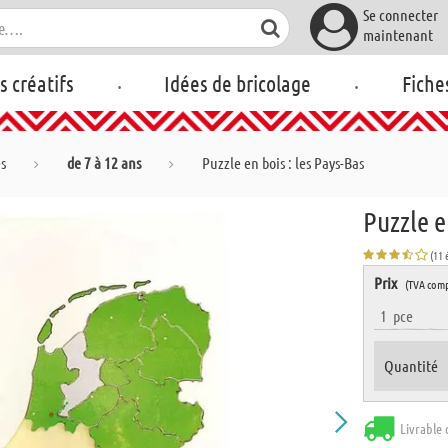
Se connecter
maintenant
.
.
rs créatifs
Idées de bricolage
Fiche
es
de 7 à 12 ans
Puzzle en bois : les Pays-Bas
Puzzle e
(11 
Prix
(TVA comp
1
pce
Quantité
Livrable 