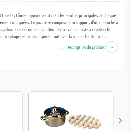
tous les Länder apparaissent mais leurs villes principales de chaque
ement indiquées. Le puzzle se compose d'un support, d'une planche à
s gabarits de découpe en couleur. Le travail consiste à reporter le
 contreplaqué et de découper le tout avec la scie à chantourner.
 B : 297 x 210 mm. A partir du CE2, 4-6 heures
Description du produit