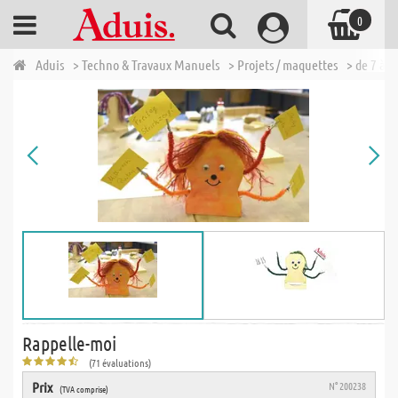
0
Aduis
> Techno & Travaux Manuels
> Projets / maquettes
> de 7 à 1
Rappelle-moi
(71 évaluations)
Prix
N° 200238
(TVA comprise)