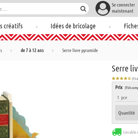
Se connecter
maintenant
.
.
rs créatifs
Idées de bricolage
Fiche
es
de 7 à 12 ans
Serre livre pyramide
Serre li
(73 
Prix
(TVA comp
1
pce
Quantité
Livrable 