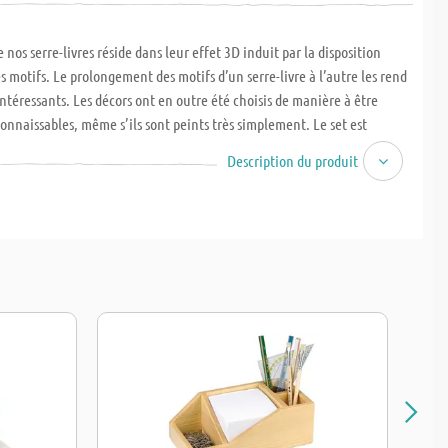
e nos serre-livres réside dans leur effet 3D induit par la disposition
es motifs. Le prolongement des motifs d’un serre-livre à l’autre les rend
intéressants. Les décors ont en outre été choisis de manière à être
onnaissables, même s’ils sont peints très simplement. Le set est
 serre-livres (1 droite, 1 gauche). Dimensions L x l x H : 180 x 110 x
Description du produit
ir du CE2, 6-8 heures.