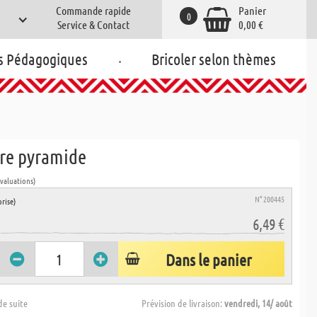
Commande rapide
Panier
0
Service & Contact
0,00 €
.
s Pédagogiques
Bricoler selon thèmes
vre pyramide
évaluations)
N° 200445
rise)
6,49 €
Dans le panier
de suite
Prévision de livraison:
vendredi, 14/ août