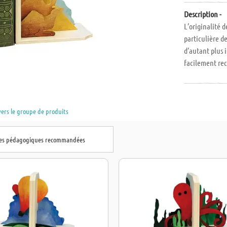
Description -
L’originalité d
particulière d
d’autant plus 
facilement rec
composé de deux
150 mm. A part
vers le groupe de produits
hes pédagogiques recommandées