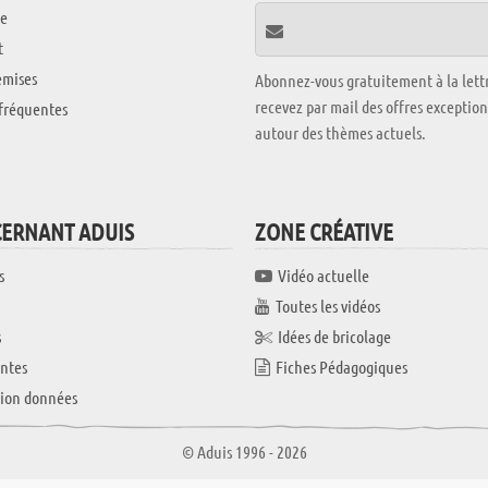
e
t
emises
Abonnez-vous gratuitement à la lettr
recevez par mail des offres exceptio
fréquentes
autour des thèmes actuels.
CERNANT ADUIS
ZONE CRÉATIVE
s
Vidéo actuelle
Toutes les vidéos
s
Idées de bricolage
ntes
Fiches Pédagogiques
tion données
© Aduis 1996 - 2026