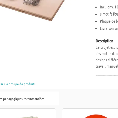
Incl. env. 1
8 motifs
fou
Plaque de b
Livraison sa
Description -
Ce projet est 
des motifs dan
designs différe
travail manuel
école primaire 
contreplaqué. 
vers le groupe de produits
Veuillez noter 
l'ouvrage sont
niveau scolair
hes pédagogiques recommandées
paquet contie