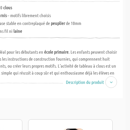
00
clous
rnis
– motifs librement choisis
ase stable en contreplaqué de
peuplier
de 10mm
ns fil ni
laine
idéal pour les débutants en
école primaire
. Les enfants peuvent choisir
s les instructions de construction fournies, qui comprennent huit
nts, ou créer leurs propres motifs. L’activité de tableau à clous est un
 simple qui réussit à coup sûr et qui enthousiasme déjà les élèves en
pour l'artisanat et la créativité. D'abord, le motif est dessiné sur le
Description du produit
Ensuite, les enfants enfoncent les clous le long de la ligne de crayon.
que la laine et le fil ne sont pas inclus dans le kit. Les dimensions de
 d'environ
150 x 250 x 10 mm
et il convient aux élèves à partir du
3ème
e
. Le temps de réalisation recommandé est de
6-8 heures
. Chaque
nt des
instructions de montage
complètes.