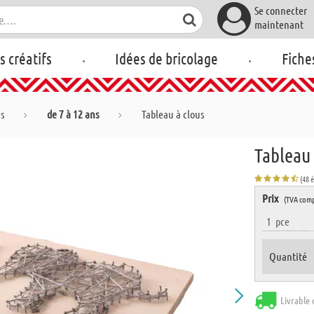
Se connecter
maintenant
.
.
rs créatifs
Idées de bricolage
Fiche
es
de 7 à 12 ans
Tableau à clous
Tableau 
(48 
Prix
(TVA comp
1
pce
Quantité
Livrable 