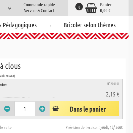
Commande rapide
Panier
0
Service & Contact
0,00 €
.
s Pédagogiques
Bricoler selon thèmes
à clous
évaluations)
N° 200161
rise)
2,15 €
Dans le panier
de suite
Prévision de livraison:
jeudi, 13/ août