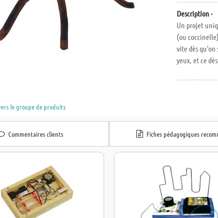
Description -
Un projet uniq
(ou coccinelle
vite dès qu'on
yeux, et ce dè
de ses antennes
dans la nuit… 
: L x l x H : e
vers le groupe de produits
sont à comma
Commentaires clients
Fiches pédagogiques reco