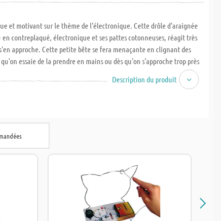
ue et motivant sur le thème de l'électronique. Cette drôle d'araignée
) en contreplaqué, électronique et ses pattes cotonneuses, réagit très
 s'en approche. Cette petite bête se fera menaçante en clignant des
s qu'on essaie de la prendre en mains ou dès qu'on s'approche trop près
. L'effet de ce projet est total dans l'obscurité des angles sombres,
Description du produit
et fera le bonheur des copains à l'approche de Halloween. Dimensions
nv. 220 x 190 x 75 mm. A partir du CM2, 4-6 heures. Les 2 piles 1,5 Volt AA
nder séparément.
mmandées