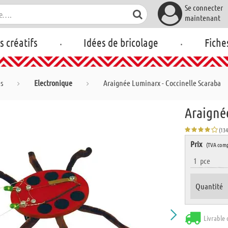
Se connecter
maintenant
.
.
rs créatifs
Idées de bricolage
Fiche
es
Electronique
Araignée Luminarx - Coccinelle Scaraba
Araigné
(13
Prix
(TVA comp
1
pce
Quantité
Livrable 