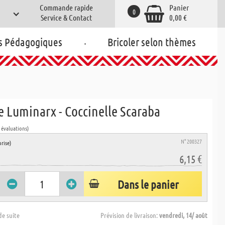
Commande rapide
Panier
0
Service & Contact
0,00 €
.
s Pédagogiques
Bricoler selon thèmes
e Luminarx - Coccinelle Scaraba
4 évaluations)
N° 200327
rise)
6,15 €
Dans le panier
de suite
Prévision de livraison:
vendredi, 14/ août