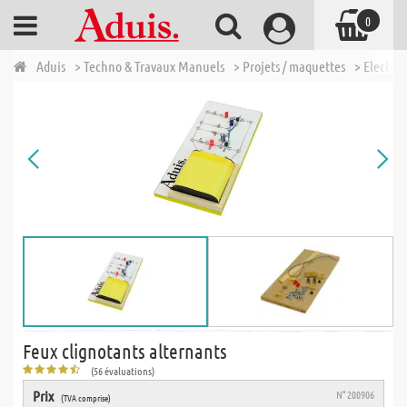
0
Aduis
> Techno & Travaux Manuels
> Projets / maquettes
> Electro
Feux clignotants alternants
(56 évaluations)
Prix
N° 200906
(TVA comprise)