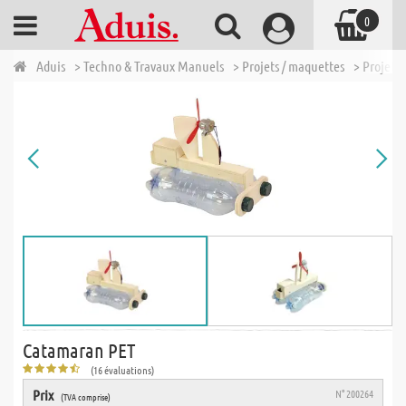
0
Aduis
> Techno & Travaux Manuels
> Projets / maquettes
> Projets 
Catamaran PET
(16 évaluations)
Prix
N° 200264
(TVA comprise)