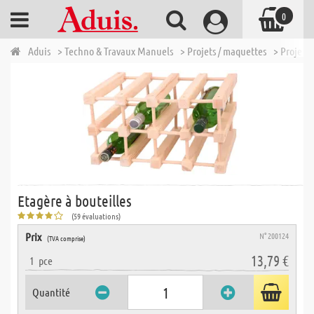
0
Aduis
> Techno & Travaux Manuels
> Projets / maquettes
> Projets 
Etagère à bouteilles
(59 évaluations)
Prix
N° 200124
(TVA comprise)
13,79 €
1
pce
Quantité