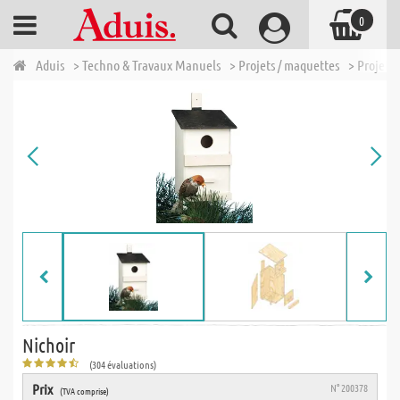
0
Aduis
> Techno & Travaux Manuels
> Projets / maquettes
> Projets 
Nichoir
(304 évaluations)
Prix
N° 200378
(TVA comprise)