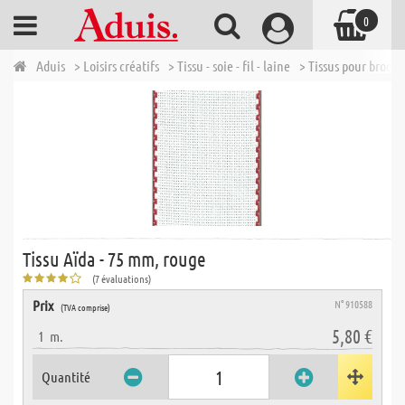
0
Aduis
> Loisirs créatifs
> Tissu - soie - fil - laine
> Tissus pour broder
Tissu Aïda - 75 mm, rouge
(7 évaluations)
Prix
N° 910588
(TVA comprise)
5,80 €
1
m.
Quantité