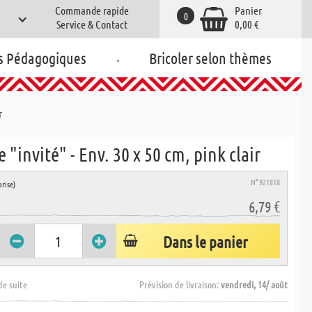
Commande rapide
Panier
0
Service & Contact
0,00 €
.
s Pédagogiques
Bricoler selon thèmes
r
e "invité" - Env. 30 x 50 cm, pink clair
N° 921818
rise)
6,79 €
Dans le panier
de suite
Prévision de livraison:
vendredi, 14/ août