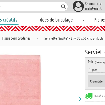
Se connecter
maintenant
.
.
rs créatifs
Idées de bricolage
Fiche
Tissus pour broderies
Serviette "invité" - Env. 30 x 50 cm, pink clai
Serviett
Prix
(TVA comp
1
pce
Quantité
Livrable 