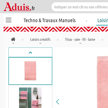
.
Techno & Travaux Manuels
Loisi
Loisirs créatifs
Tissu - soie - fil - laine