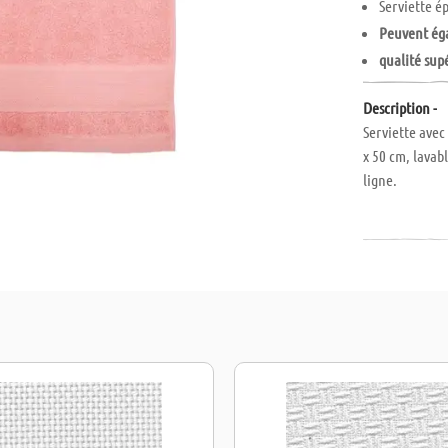
Serviette é
Peuvent éga
qualité sup
Description -
Serviette avec
x 50 cm, lavab
ligne.