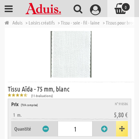
0
Aduis
> Loisirs créatifs
> Tissu - soie - fil - laine
> Tissus pour broder
Tissu Aïda - 75 mm, blanc
(11 évaluations)
Prix
N° 910586
(TVA comprise)
5,80 €
1
m.
Quantité