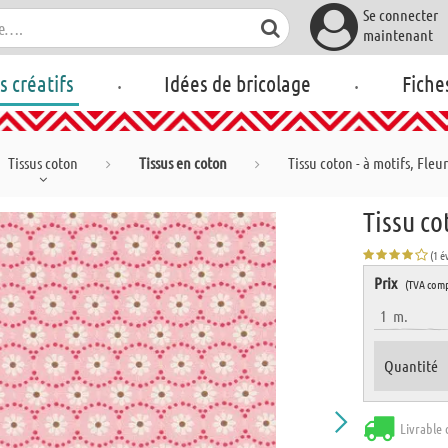
Se connecter
maintenant
.
.
rs créatifs
Idées de bricolage
Fiche
Tissus coton
Tissus en coton
Tissu coton - à motifs, Fleu
Tissu co
(1 é
Prix
(TVA comp
1
m.
Quantité
Livrable 