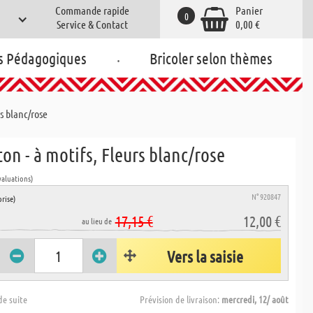
Commande rapide
Panier
0
Service & Contact
0,00 €
.
s Pédagogiques
Bricoler selon thèmes
rs blanc/rose
ton - à motifs, Fleurs blanc/rose
valuations)
N° 920847
rise)
17,15 €
12,00 €
au lieu de
Vers la saisie
de suite
Prévision de livraison:
mercredi, 12/ août