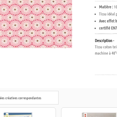
Matière :
10
Tissu idéal 
Avec effet h
certifié EN
Description -
Tissu coton te
machine à 40°
dées créatives correspondantes