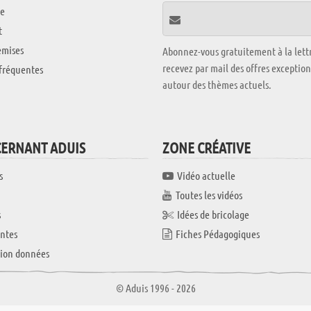
e
t
emises
Abonnez-vous gratuitement à la lettr
recevez par mail des offres exceptio
fréquentes
autour des thèmes actuels.
CERNANT ADUIS
ZONE CRÉATIVE
s
Vidéo actuelle
Toutes les vidéos
s
Idées de bricolage
ntes
Fiches Pédagogiques
tion données
© Aduis 1996 - 2026