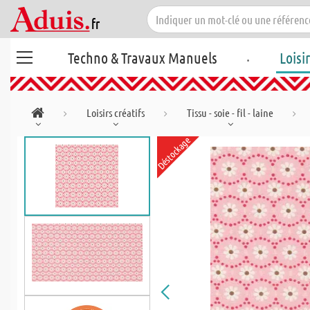
.
Techno & Travaux Manuels
Loisi
Loisirs créatifs
Tissu - soie - fil - laine
Déstockage