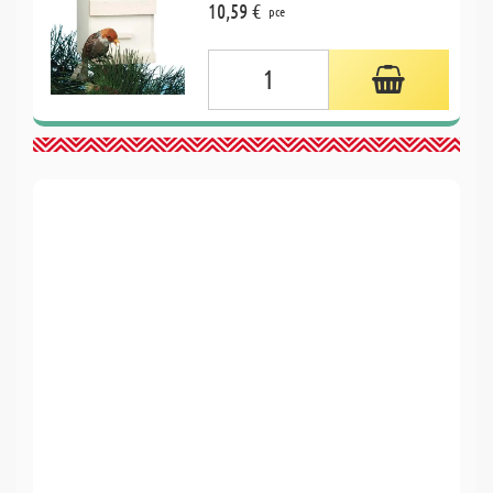
10,59 €
pce