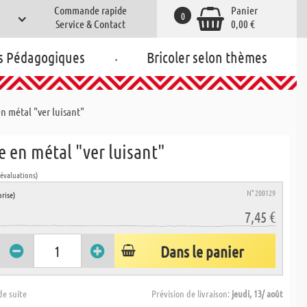
Commande rapide
Panier
0
Service & Contact
0,00 €
.
s Pédagogiques
Bricoler selon thèmes
n métal "ver luisant"
 en métal "ver luisant"
 évaluations)
N° 200129
rise)
7,45 €
Dans le panier
de suite
Prévision de livraison:
jeudi, 13/ août