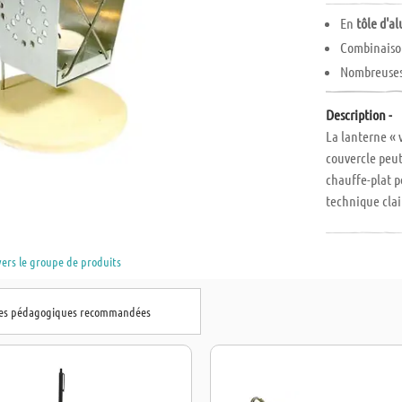
En
tôle d'a
Combinais
Nombreuses 
Description -
La lanterne « 
couvercle peut
chauffe-plat pe
technique clai
aisée. Le set 
illustrations 
vers le groupe de produits
partir de la 6°
hes pédagogiques recommandées