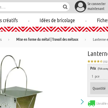
Se connecter
maintenant
.
.
rs créatifs
Idées de bricolage
Fiche
es
Mise en forme du métal | Travail des métaux
Lanterne e
Lanterne
(132
Prix
(TVA comp
1
pce
Quantité
Livrable 