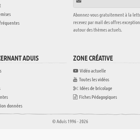
t
emises
Abonnez-vous gratuitement à la lettr
recevez par mail des offres exceptio
fréquentes
autour des thèmes actuels.
CERNANT ADUIS
ZONE CRÉATIVE
s
Vidéo actuelle
Toutes les vidéos
s
Idées de bricolage
ntes
Fiches Pédagogiques
tion données
© Aduis 1996 - 2026