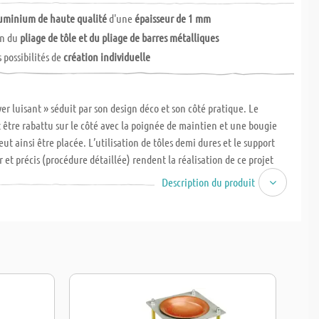
luminium de haute qualité
d'une
épaisseur de 1 mm
on du
pliage de tôle et du pliage de barres métalliques
possibilités de
création individuelle
ver luisant » séduit par son design déco et son côté pratique. Le
 être rabattu sur le côté avec la poignée de maintien et une bougie
ut ainsi être placée. L’utilisation de tôles demi dures et le support
r et précis (procédure détaillée) rendent la réalisation de ce projet
de construction est complet et comprend des instructions détaillées, des
Description du produit
et une bougie « chauffe-plat ». Dimensions : env. 100 x 100 x 180 mm. A
, 5-7 heures.