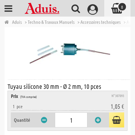
0
Aduis
> Techno & Travaux Manuels
> Accessoires techniques
> Autr
Tuyau silicone 30 mm - Ø 2 mm, 10 pces
Prix
N° 307093
(TVA comprise)
1,05 €
1
pce
Quantité