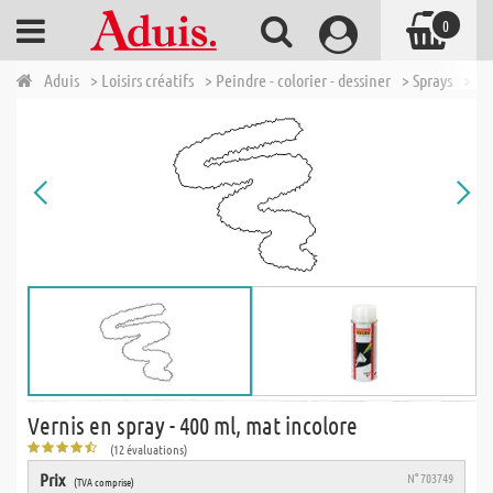
0
Aduis
> Loisirs créatifs
> Peindre - colorier - dessiner
> Sprays
> Ve
Vernis en spray - 400 ml, mat incolore
(12 évaluations)
Prix
N° 703749
(TVA comprise)